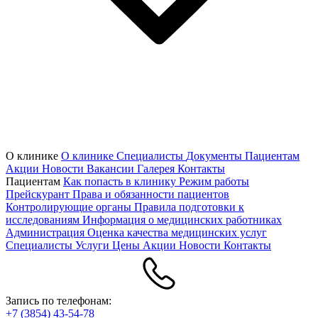
О клинике
О клинике
Специалисты
Документы
Пациентам
Акции
Новости
Вакансии
Галерея
Контакты
Пациентам
Как попасть в клинику
Режим работы
Прейскурант
Права и обязанности пациентов
Контролирующие органы
Правила подготовки к
исследованиям
Информация о медицинских работниках
Администрация
Оценка качества медицинских услуг
Специалисты
Услуги
Цены
Акции
Новости
Контакты
Запись по телефонам:
+7 (3854) 43-54-78