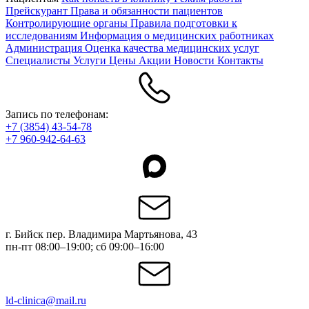
Прейскурант
Права и обязанности пациентов
Контролирующие органы
Правила подготовки к
исследованиям
Информация о медицинских работниках
Администрация
Оценка качества медицинских услуг
Специалисты
Услуги
Цены
Акции
Новости
Контакты
Запись по телефонам:
+7 (3854) 43-54-78
+7 960-942-64-63
г. Бийск пер. Владимира Мартьянова, 43
пн-пт 08:00–19:00; сб 09:00–16:00
ld-clinica@mail.ru