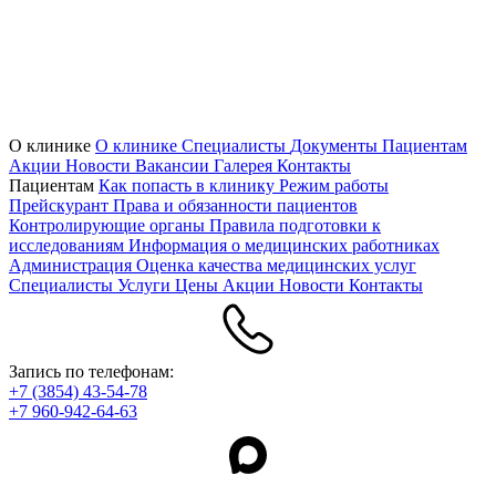
О клинике
О клинике
Специалисты
Документы
Пациентам
Акции
Новости
Вакансии
Галерея
Контакты
Пациентам
Как попасть в клинику
Режим работы
Прейскурант
Права и обязанности пациентов
Контролирующие органы
Правила подготовки к
исследованиям
Информация о медицинских работниках
Администрация
Оценка качества медицинских услуг
Специалисты
Услуги
Цены
Акции
Новости
Контакты
Запись по телефонам:
+7 (3854) 43-54-78
+7 960-942-64-63