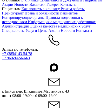
О клинике
О клинике
Специалисты
Документы
Пациентам
Акции
Новости
Вакансии
Галерея
Контакты
Пациентам
Как попасть в клинику
Режим работы
Прейскурант
Права и обязанности пациентов
Контролирующие органы
Правила подготовки к
исследованиям
Информация о медицинских работниках
Администрация
Оценка качества медицинских услуг
Специалисты
Услуги
Цены
Акции
Новости
Контакты
Запись по телефонам:
+7 (3854) 43-54-78
+7 960-942-64-63
г. Бийск пер. Владимира Мартьянова, 43
пн-пт 08:00–19:00; сб 09:00–16:00