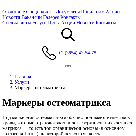
О клинике
Специалисты
Документы
Пациентам
Акции
Новости
Вакансии
Галерея
Контакты
Специалисты
Услуги
Цены
Акции
Новости
Контакты
+7 (3854) 43-54-78
Главная
—
Услуги
—
Маркеры остеоматрикса
Маркеры остеоматрикса
Под маркерами остеоматрикса обычно понимают вещества в
крови, которые отражают активность формирования костного
матрикса — то есть той органической основы (в основном
коллагена I типа), на которой «строится» кость.